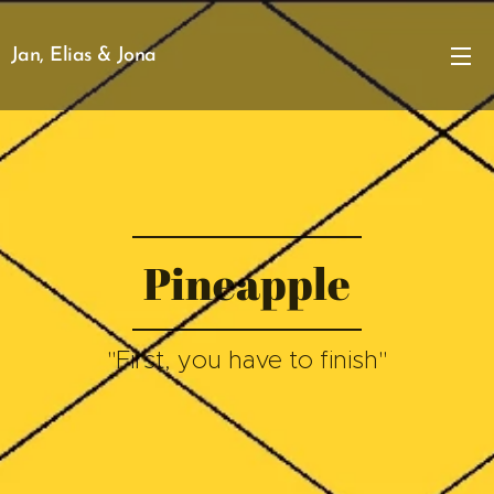
Jan, Elias & Jona
Pineapple
"First, you have to finish"